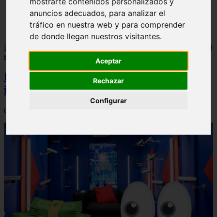
mostrarte contenidos personalizados y
anuncios adecuados, para analizar el
tráfico en nuestra web y para comprender
de donde llegan nuestros visitantes.
Aceptar
El negocio de los influencers en España:
Rechazar
ingresos de hasta 20.000 euros mensuales
Configurar
06/08/2026