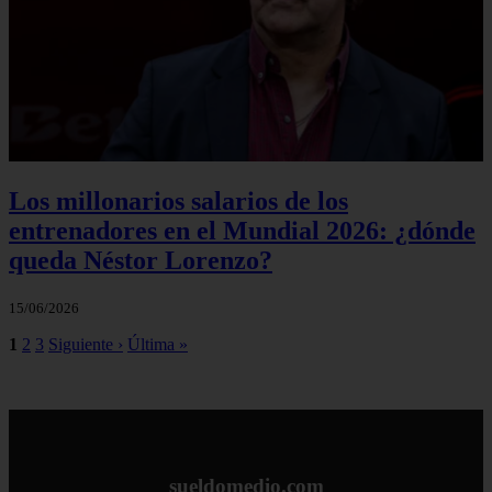
Los millonarios salarios de los
entrenadores en el Mundial 2026: ¿dónde
queda Néstor Lorenzo?
15/06/2026
1
2
3
Siguiente ›
Última »
sueldomedio.com