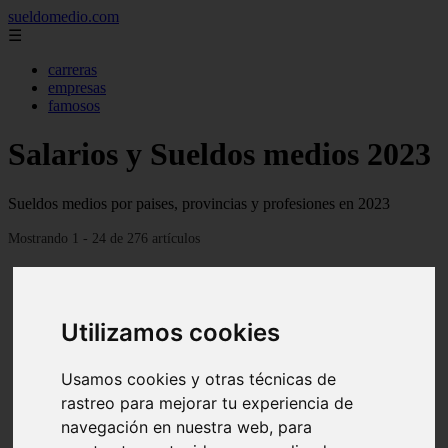
sueldomedio.com
☰
carreras
empresas
famosos
Salarios y Sueldos medios 2023
Sueldos medios por paises, provincias y profesiones en 2023
Mostrando 1 - 24 de 276 artículos
Utilizamos cookies
Usamos cookies y otras técnicas de
❮
❯
Sueldo medio en Goiania, Precios actualizados 2022
rastreo para mejorar tu experiencia de
navegación en nuestra web, para