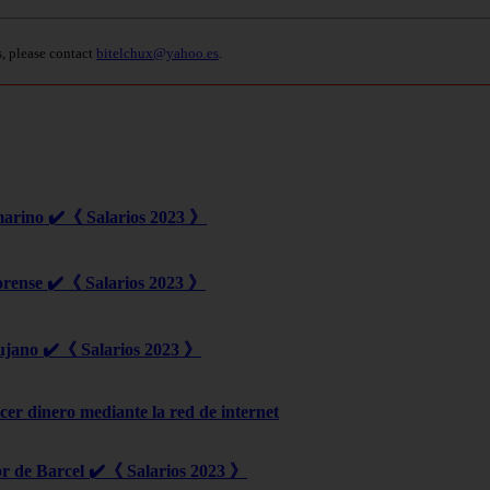
s, please contact
bitelchux@yahoo.es
.
marino ✔️《 Salarios 2023 》
orense ✔️《 Salarios 2023 》
ujano ✔️《 Salarios 2023 》
er dinero mediante la red de internet
r de Barcel ✔️《 Salarios 2023 》