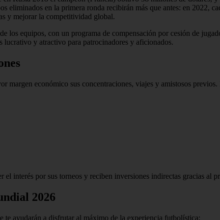
pos eliminados en la primera ronda recibirán más que antes: en 2022, cad
as y mejorar la competitividad global.
de los equipos, con un programa de compensación por cesión de jugador
 lucrativo y atractivo para patrocinadores y aficionados.
iones
yor margen económico sus concentraciones, viajes y amistosos previos.
 el interés por sus torneos y reciben inversiones indirectas gracias al p
undial 2026
ue te ayudarán a disfrutar al máximo de la experiencia futbolística: