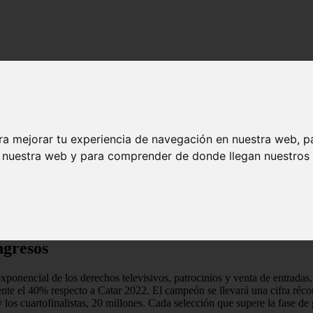
6: ¿cuánto recibirá?
al 2026: ¿cuánto recibirá?
ra mejorar tu experiencia de navegación en nuestra web, p
n nuestra web y para comprender de donde llegan nuestros v
r de forma significativa los incentivos económicos para la próxima Co
, sino que también dispara las cifras destinadas a los participantes. A 
 transforma la preparación y el marketing del evento deportivo más segu
ngresos
ponencial de los derechos televisivos, patrocinios y venta de entradas
te el 40% respecto a Catar 2022. El campeón se llevará una cifra réc
 los cuartofinalistas, 20 millones. Cada selección que supere la fase de