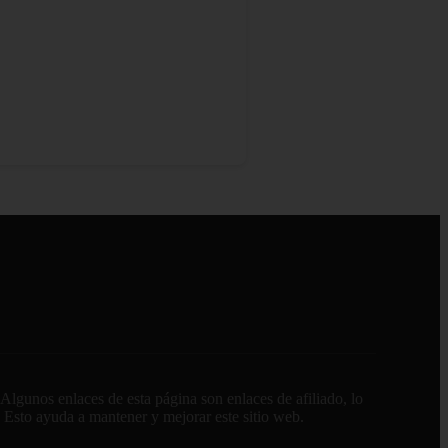
lgunos enlaces de esta página son enlaces de afiliado, lo
. Esto ayuda a mantener y mejorar este sitio web.