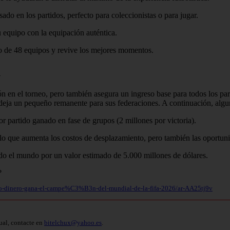
sado en los partidos, perfecto para coleccionistas o para jugar.
u equipo con la equipación auténtica.
o de 48 equipos y revive los mejores momentos.
n
 en el torneo, pero también asegura un ingreso base para todos los part
y deja un pequeño remanente para sus federaciones. A continuación, algu
r partido ganado en fase de grupos (2 millones por victoria).
lo que aumenta los costos de desplazamiento, pero también las oportuni
do el mundo por un valor estimado de 5.000 millones de dólares.
o-dinero-gana-el-campe%C3%B3n-del-mundial-de-la-fifa-2026/ar-AA25tj9v
ual, contacte en
bitelchux@yahoo.es
.