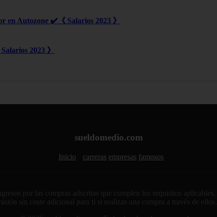
or en Autozone ✔️《 Salarios 2023 》
Salarios 2023 》
sueldomedio.com
Inicio
carreras
empresas
famosos
sos por las compras adscritas que cumplen los requisitos aplicables. A
sión sin coste adicional para ti si realizas una compra a través de ellos