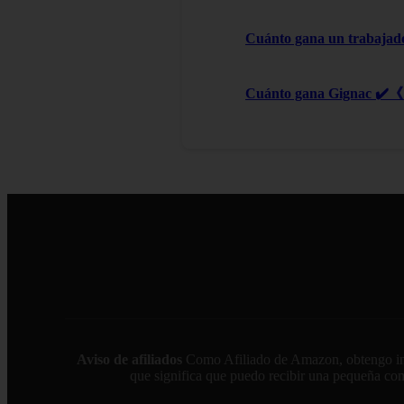
Cuánto gana un trabajad
Cuánto gana Gignac ✔️《 
Aviso de afiliados
Como Afiliado de Amazon, obtengo ingre
que significa que puedo recibir una pequeña comi