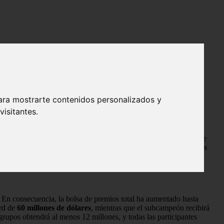
ara mostrarte contenidos personalizados y
isitantes.
pa del Mundo, que por primera vez contará con
48 selecciones
. Este
continuación, te detallamos cuánto dinero embolsará el campeón, los
ido del planeta.
. En consecuencia, la bolsa de premios total ha aumentado hasta
ord de
60 millones de dólares
, mientras que el subcampeón recibirá
 grupos obtendrá al menos 12 millones, y todas las participantes