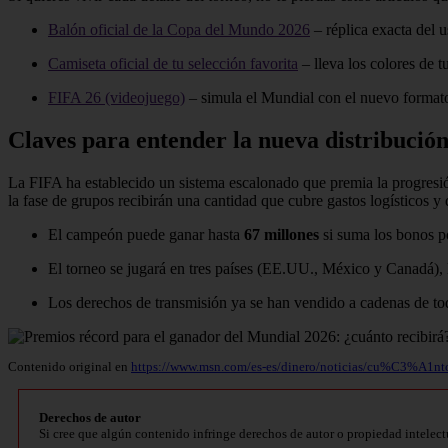
Balón oficial de la Copa del Mundo 2026
– réplica exacta del u
Camiseta oficial de tu selección favorita
– lleva los colores de t
FIFA 26 (videojuego)
– simula el Mundial con el nuevo format
Claves para entender la nueva distribució
La FIFA ha establecido un sistema escalonado que premia la progresión
la fase de grupos recibirán una cantidad que cubre gastos logísticos 
El campeón puede ganar hasta
67 millones
si suma los bonos po
El torneo se jugará en tres países (EE.UU., México y Canadá), 
Los derechos de transmisión ya se han vendido a cadenas de to
Contenido original en
https://www.msn.com/es-es/dinero/noticias/cu%C3%A1nt
Derechos de autor
Si cree que algún contenido infringe derechos de autor o propiedad intelect