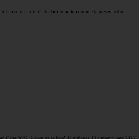
tir en su desarrollo”, declaró Infantino durante la presentación
 en Catar 2022, Argentina se llevó 42 millones. El aumento para 2026