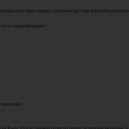
 elevada entre tantos equipos. Queremos que cada federación pueda inver
en los siguientes puntos:
 selecciones.
e en Rusia 2018 el campeón (Francia) obtuvo 38 millones de dólares, y