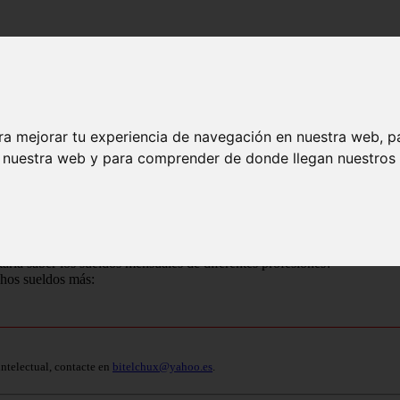
ra mejorar tu experiencia de navegación en nuestra web, p
 2026
n nuestra web y para comprender de donde llegan nuestros v
alizados 2026
taría saber los sueldos mensuales de diferentes profesiones?
os sueldos más:
intelectual, contacte en
bitelchux@yahoo.es
.