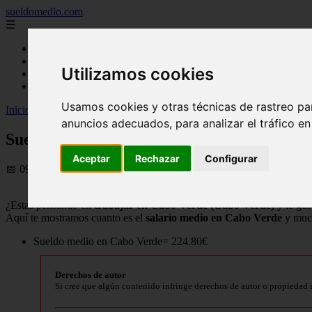
sueldomedio.com
☰
Inicio
carreras
Utilizamos cookies
empresas
famosos
Usamos cookies y otras técnicas de rastreo pa
Inicio
>
sueldos
>
Sueldo medio en Cabo Verde, Precios actualizados
anuncios adecuados, para analizar el tráfico e
Sueldo medio en Cabo Verde, Precios actu
Aceptar
Rechazar
Configurar
📅 09/09/2025
¿Estas pensando en
trabajar en Cabo Verde (Cabo Verde)
y te gus
Aquí te mostramos cuanto es el
salario medio en Cabo Verde
y much
Sueldo medio en Cabo Verde= 224.80€
Derechos de autor
Si cree que algún contenido infringe derechos de autor o propiedad 