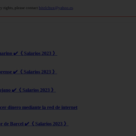
ty rights, please contact
bitelchux@yahoo.es
.
marino ✔️《 Salarios 2023 》
orense ✔️《 Salarios 2023 》
ujano ✔️《 Salarios 2023 》
er dinero mediante la red de internet
r de Barcel ✔️《 Salarios 2023 》