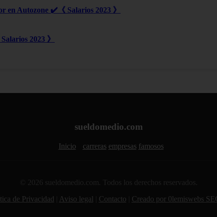
or en Autozone ✔️《 Salarios 2023 》
Salarios 2023 》
sueldomedio.com
Inicio
carreras
empresas
famosos
© 2026 sueldomedio.com. Todos los derechos reservados.
tica de Privacidad
|
Aviso legal
|
Contacto
|
Creado por 0lemiswebs SE