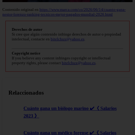
Contenido original en
https://www.marca.com/co/2026/06/14/cuanto-gana-
nestor-lorenzo-ranking-tecnicos-mejor-pagados-mundial-2026.html
Derechos de autor
Si cree que algún contenido infringe derechos de autor o propiedad
intelectual, contacte en
bitelchux@yahoo.es
.
Copyright notice
If you believe any content infringes copyright or intellectual
property rights, please contact
bitelchux@yahoo.es
.
Relaccionados
Cuánto gana un biólogo marino ✔️《 Salarios
2023 》
Cuánto gana un médico forense ✔️《 Salarios