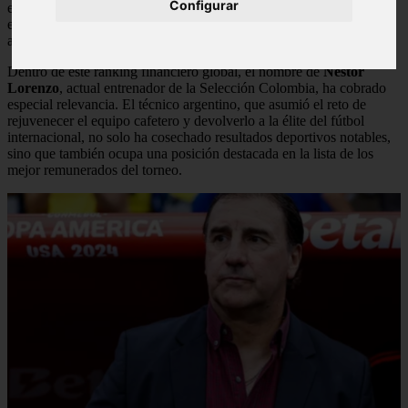
Configurar
el más reciente informe del portal especializado
Finance Football
,
el escalafón de ingresos de los estrategas revela diferencias
abismales entre las potencias tradicionales y el resto del mundo.
Dentro de este ranking financiero global, el nombre de
Néstor
Lorenzo
, actual entrenador de la Selección Colombia, ha cobrado
especial relevancia. El técnico argentino, que asumió el reto de
rejuvenecer el equipo cafetero y devolverlo a la élite del fútbol
internacional, no solo ha cosechado resultados deportivos notables,
sino que también ocupa una posición destacada en la lista de los
mejor remunerados del torneo.