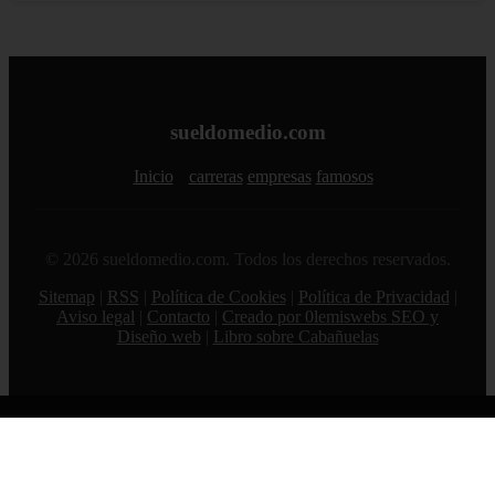
sueldomedio.com
Inicio
carreras
empresas
famosos
© 2026 sueldomedio.com. Todos los derechos reservados.
Sitemap
|
RSS
|
Política de Cookies
|
Política de Privacidad
|
Aviso legal
|
Contacto
|
Creado por 0lemiswebs SEO y
Diseño web
|
Libro sobre Cabañuelas