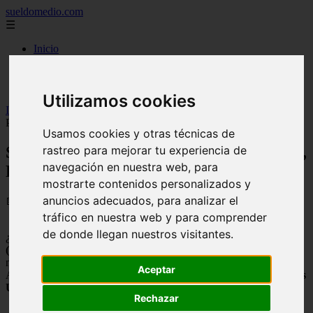
sueldomedio.com
☰
Inicio
carreras
empresas
famosos
Utilizamos cookies
Inicio
>
sueldos
>
Sueldo medio en Emiratos Árabes Unidos,
Precios actualizados 2026
Usamos cookies y otras técnicas de
rastreo para mejorar tu experiencia de
Sueldo medio en Emiratos Árabes Unidos,
navegación en nuestra web, para
Precios actualizados 2026
mostrarte contenidos personalizados y
anuncios adecuados, para analizar el
📅 09/09/2025
tráfico en nuestra web y para comprender
de donde llegan nuestros visitantes.
¿Estas pensando en
trabajar en Emiratos Árabes Unidos
(Emiratos Árabes Unidos)
y te gustaría saber los sueldos
mensuales de diferentes profesiones?
Aceptar
Aquí te mostramos cuanto es el
salario medio en Emiratos Árabes
Unidos
y muchos sueldos más:
Rechazar
Sueldo medio en Emiratos Árabes Unidos= 2,294.74€