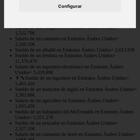
Sueldo de un contable en Emiratos Árabes Unidos=
Configurar
3,907.10€
Salario de un arquitecto en Emiratos Árabes Unidos=
4,653.81€
Sueldo de una canguro en Emiratos Árabes Unidos=
1,522.79€
Salario de un camarero en Emiratos Árabes Unidos=
2,269.50€
Sueldo de un albañil en Emiratos Árabes Unidos= 2,613.93€
Sueldo de un dentista en Emiratos Árabes Unidos=
11,376.87€
Salario de un ingeniero electrónico en Emiratos Árabes
Unidos= 5,429.89€
👨‍🔧Sueldo de un ingeniero en Emiratos Árabes Unidos=
5,401.41€
Sueldo de un traductor de inglés en Emiratos Árabes Unidos=
3,303.68€
Salario de un agricultor en Emiratos Árabes Unidos=
1,695.45€
Sueldo de un trabajador del McDonalds en Emiratos Árabes
Unidos= 1,551.27€
Sueldo de un pescador en Emiratos Árabes Unidos=
2,327.35€
Salario de un camarero de hotel en Emiratos Árabes Unidos=
2,068.36€