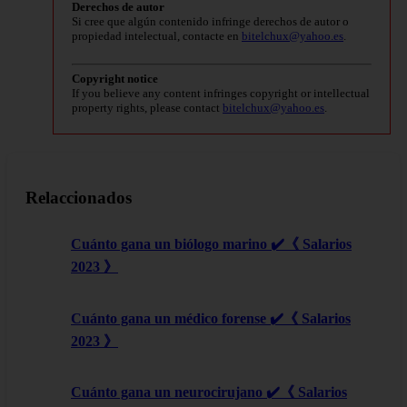
Derechos de autor
Si cree que algún contenido infringe derechos de autor o
propiedad intelectual, contacte en
bitelchux@yahoo.es
.
Copyright notice
If you believe any content infringes copyright or intellectual
property rights, please contact
bitelchux@yahoo.es
.
Relaccionados
Cuánto gana un biólogo marino ✔️《 Salarios
2023 》
Cuánto gana un médico forense ✔️《 Salarios
2023 》
Cuánto gana un neurocirujano ✔️《 Salarios