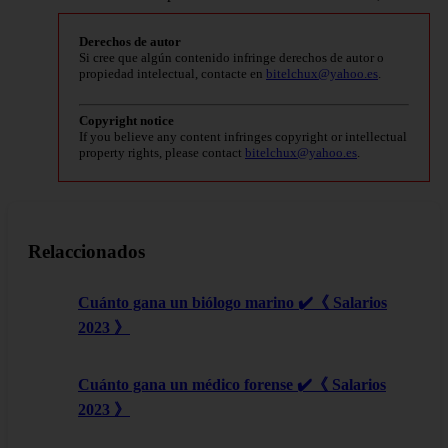
Derechos de autor
Si cree que algún contenido infringe derechos de autor o
propiedad intelectual, contacte en
bitelchux@yahoo.es
.
Copyright notice
If you believe any content infringes copyright or intellectual
property rights, please contact
bitelchux@yahoo.es
.
Relaccionados
Cuánto gana un biólogo marino ✔️《 Salarios
2023 》
Cuánto gana un médico forense ✔️《 Salarios
2023 》