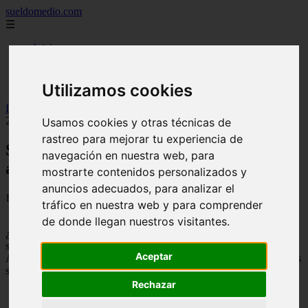
sueldomedio.com
☰
Inicio
carreras
empresas
famosos
Utilizamos cookies
Inicio
>
sueldos
>
Sueldo medio en Austria, Precios actualizados
2026
Usamos cookies y otras técnicas de
rastreo para mejorar tu experiencia de
Sueldo medio en Austria, Precios
navegación en nuestra web, para
actualizados 2026
mostrarte contenidos personalizados y
anuncios adecuados, para analizar el
📅 06/09/2025
tráfico en nuestra web y para comprender
de donde llegan nuestros visitantes.
¿Estas pensando en
trabajar en Austria (Austria)
y te gustaría
saber los sueldos mensuales de diferentes profesiones?
Aceptar
Aquí te mostramos cuanto es el
salario medio en Austria
y muchos
sueldos más:
Rechazar
Sueldo medio en Austria= 1,896.28€
Sueldo de un contable en Austria= 2,459.96€