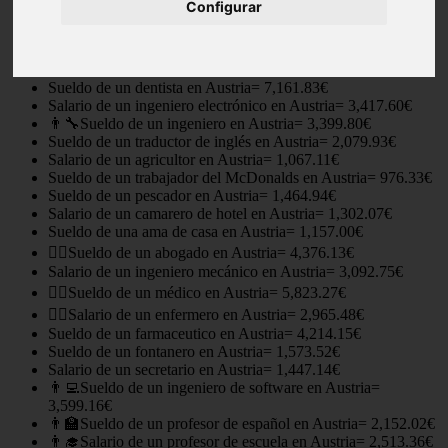
Configurar
Salario de un arquitecto en Austria= 2,929.88€
Sueldo de una canguro en Austria= 958.53€
Salario de un camarero en Austria= 1,428.45€
Sueldo de un albañil en Austria= 1,645.61€
Sueldo de un dentista en Austria= 7,161.83€
Salario de un ingeniero electrónico en Austria= 3,417.60€
👨‍🔧Sueldo de un ingeniero en Austria= 3,399.80€
Sueldo de un traductor de inglés en Austria= 2,079.93€
Salario de un agricultor en Austria= 1,067.11€
Sueldo de un trabajador del McDonalds en Austria= 976.33€
Sueldo de un pescador en Austria= 1,464.94€
Salario de un camarero de hotel en Austria= 1,302.07€
Sueldo de una ama de casa en Austria= 1,157.00€
👨‍⚖️Sueldo de un abogado en Austria= 4,376.13€
Salario de un ingeniero mecánico en Austria= 3,092.75€
👨‍⚕️Sueldo de un médico en Austria= 5,823.27€
👩‍⚕️Salario de un enfermero en Austria= 2,965.48€
Sueldo de un farmaceutico en Austria= 4,214.15€
Sueldo de un fontanero en Austria= 1,573.52€
Salario de un secretario en Austria= 1,447.14€
👨‍💻Sueldo de un ingeniero de software en Austria=
3,599.16€
👨‍🏫Sueldo de un profesor de español en Austria= 2,152.02€
👨‍🎓Salario de un profesor de escuela en Austria= 2,513.36€