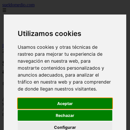
sueldomedio.com
☰
Inicio
carreras
empresas
Utilizamos cookies
famosos
Inicio
>
sueldos
>
Sueldo medio en Ambato, Precios actualizados
Usamos cookies y otras técnicas de
2026
rastreo para mejorar tu experiencia de
navegación en nuestra web, para
Sueldo medio en Ambato, Precios
mostrarte contenidos personalizados y
actualizados 2026
anuncios adecuados, para analizar el
tráfico en nuestra web y para comprender
📅 04/09/2025
de donde llegan nuestros visitantes.
¿Estas pensando en
trabajar en Ambato (Ecuador)
y te gustaría
Aceptar
saber los sueldos mensuales de diferentes profesiones?
Aquí te mostramos cuanto es el
salario medio en Ambato
y
muchos sueldos más:
Rechazar
Salario mínimo en Ambato= 278.00€
Configurar
Sueldo medio en Ambato= 389.57€