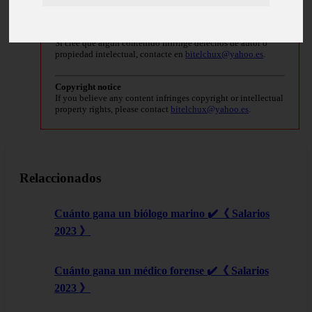
Derechos de autor
Si cree que algún contenido infringe derechos de autor o
propiedad intelectual, contacte en
bitelchux@yahoo.es
.
Copyright notice
If you believe any content infringes copyright or intellectual
property rights, please contact
bitelchux@yahoo.es
.
Relaccionados
Cuánto gana un biólogo marino ✔️《 Salarios
2023 》
Cuánto gana un médico forense ✔️《 Salarios
2023 》