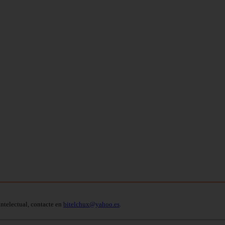
intelectual, contacte en
bitelchux@yahoo.es
.