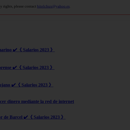
ty rights, please contact
bitelchux@yahoo.es
.
marino ✔️《 Salarios 2023 》
orense ✔️《 Salarios 2023 》
ujano ✔️《 Salarios 2023 》
er dinero mediante la red de internet
r de Barcel ✔️《 Salarios 2023 》