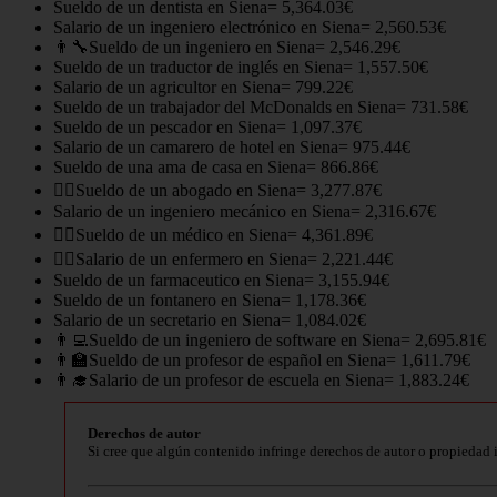
Sueldo de un dentista en Siena= 5,364.03€
Salario de un ingeniero electrónico en Siena= 2,560.53€
👨‍🔧Sueldo de un ingeniero en Siena= 2,546.29€
Sueldo de un traductor de inglés en Siena= 1,557.50€
Salario de un agricultor en Siena= 799.22€
Sueldo de un trabajador del McDonalds en Siena= 731.58€
Sueldo de un pescador en Siena= 1,097.37€
Salario de un camarero de hotel en Siena= 975.44€
Sueldo de una ama de casa en Siena= 866.86€
👨‍⚖️Sueldo de un abogado en Siena= 3,277.87€
Salario de un ingeniero mecánico en Siena= 2,316.67€
👨‍⚕️Sueldo de un médico en Siena= 4,361.89€
👩‍⚕️Salario de un enfermero en Siena= 2,221.44€
Sueldo de un farmaceutico en Siena= 3,155.94€
Sueldo de un fontanero en Siena= 1,178.36€
Salario de un secretario en Siena= 1,084.02€
👨‍💻Sueldo de un ingeniero de software en Siena= 2,695.81€
👨‍🏫Sueldo de un profesor de español en Siena= 1,611.79€
👨‍🎓Salario de un profesor de escuela en Siena= 1,883.24€
Derechos de autor
Si cree que algún contenido infringe derechos de autor o propiedad 