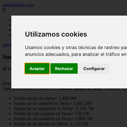
sueldomedio.com
☰
Inicio
carreras
empresas
Utilizamos cookies
famosos
Inicio
>
sueldos
>
Sueldo medio en Siena, Precios actualizados 2026
Usamos cookies y otras técnicas de rastreo pa
anuncios adecuados, para analizar el tráfico e
Sueldo medio en Siena, Precios actualizad
Aceptar
Rechazar
Configurar
📅 08/09/2025
¿Estas pensando en
trabajar en Siena (Italia)
y te gustaría saber los
Aquí te mostramos cuanto es el
salario medio en Siena
y muchos sue
Sueldo medio en Siena= 1,400.00€
Sueldo de un contable en Siena= 1,842.30€
Salario de un arquitecto en Siena= 2,194.74€
Sueldo de una canguro en Siena= 718.23€
Salario de un camarero en Siena= 1,069.78€
Sueldo de un albañil en Siena= 1,232.65€