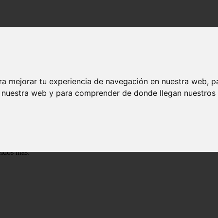
ra mejorar tu experiencia de navegación en nuestra web, p
n nuestra web y para comprender de donde llegan nuestros v
os 2026
 sueldos mensuales de diferentes profesiones?
ldos más: