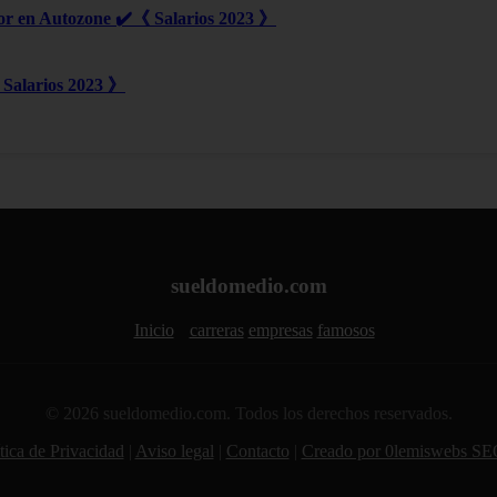
or en Autozone ✔️《 Salarios 2023 》
Salarios 2023 》
sueldomedio.com
Inicio
carreras
empresas
famosos
© 2026 sueldomedio.com. Todos los derechos reservados.
tica de Privacidad
|
Aviso legal
|
Contacto
|
Creado por 0lemiswebs SE