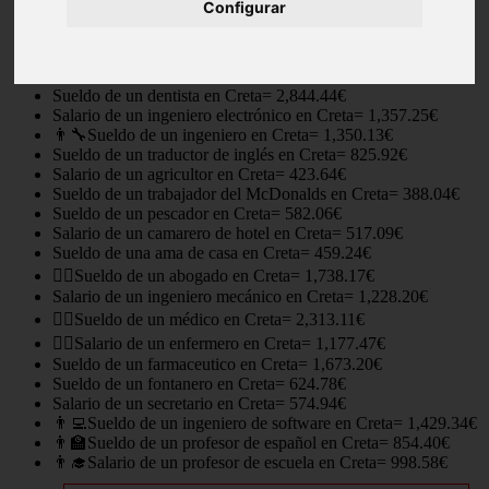
Configurar
Salario de un arquitecto en Creta= 1,163.23€
Sueldo de una canguro en Creta= 380.92€
Salario de un camarero en Creta= 567.82€
Sueldo de un albañil en Creta= 653.26€
Sueldo de un dentista en Creta= 2,844.44€
Salario de un ingeniero electrónico en Creta= 1,357.25€
👨‍🔧Sueldo de un ingeniero en Creta= 1,350.13€
Sueldo de un traductor de inglés en Creta= 825.92€
Salario de un agricultor en Creta= 423.64€
Sueldo de un trabajador del McDonalds en Creta= 388.04€
Sueldo de un pescador en Creta= 582.06€
Salario de un camarero de hotel en Creta= 517.09€
Sueldo de una ama de casa en Creta= 459.24€
👨‍⚖️Sueldo de un abogado en Creta= 1,738.17€
Salario de un ingeniero mecánico en Creta= 1,228.20€
👨‍⚕️Sueldo de un médico en Creta= 2,313.11€
👩‍⚕️Salario de un enfermero en Creta= 1,177.47€
Sueldo de un farmaceutico en Creta= 1,673.20€
Sueldo de un fontanero en Creta= 624.78€
Salario de un secretario en Creta= 574.94€
👨‍💻Sueldo de un ingeniero de software en Creta= 1,429.34€
👨‍🏫Sueldo de un profesor de español en Creta= 854.40€
👨‍🎓Salario de un profesor de escuela en Creta= 998.58€