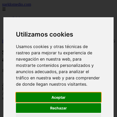
sueldomedio.com
☰
Inicio
carreras
empresas
famosos
Utilizamos cookies
Inicio
>
sueldos
>
Sueldo medio en Creta, Precios actualizados 2026
Usamos cookies y otras técnicas de
Sueldo medio en Creta, Precios
rastreo para mejorar tu experiencia de
actualizados 2026
navegación en nuestra web, para
mostrarte contenidos personalizados y
📅 08/09/2025
anuncios adecuados, para analizar el
tráfico en nuestra web y para comprender
de donde llegan nuestros visitantes.
¿Estas pensando en
trabajar en Creta (Grecia)
y te gustaría saber
los sueldos mensuales de diferentes profesiones?
Aquí te mostramos cuanto es el
salario medio en Creta
y muchos
Aceptar
sueldos más:
Salario mínimo en Creta= 738.00€
Rechazar
Sueldo medio en Creta= 675.00€
Sueldo de un contable en Creta= 977.22€