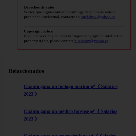
Derechos de autor
Si cree que algún contenido infringe derechos de autor o
propiedad intelectual, contacte en
bitelchux@yahoo.es
.
Copyright notice
If you believe any content infringes copyright or intellectual
property rights, please contact
bitelchux@yahoo.es
.
Relaccionados
Cuánto gana un biólogo marino ✔️《 Salarios
2023 》
Cuánto gana un médico forense ✔️《 Salarios
2023 》
Cuánto gana un neurocirujano ✔️《 Salarios