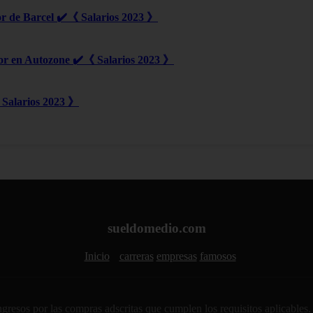
r de Barcel ✔️《 Salarios 2023 》
or en Autozone ✔️《 Salarios 2023 》
Salarios 2023 》
sueldomedio.com
Inicio
carreras
empresas
famosos
sos por las compras adscritas que cumplen los requisitos aplicables. A