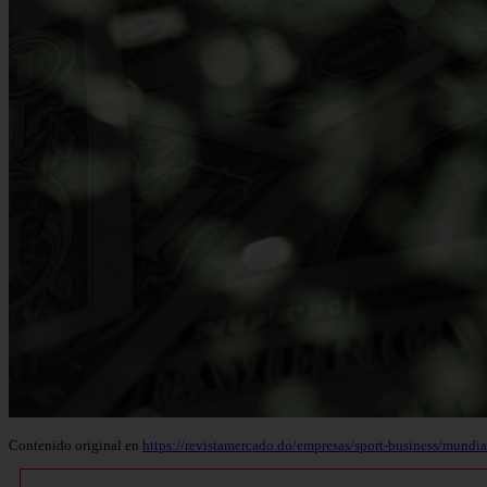
Contenido original en
https://revistamercado.do/empresas/sport-business/mundi