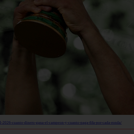
al-2026-cuanto-dinero-gana-el-campeon-y-cuanto-paga-fifa-por-cada-ronda/