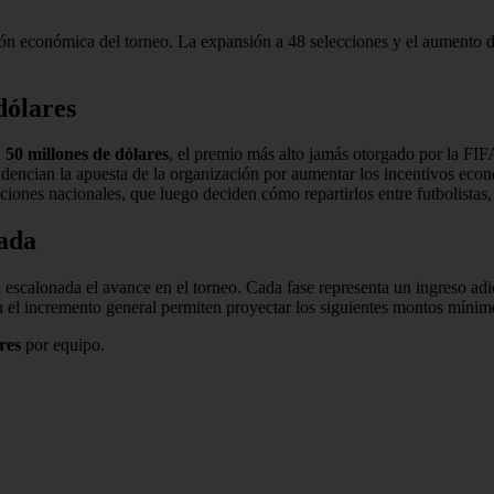
n económica del torneo. La expansión a 48 selecciones y el aumento de
dólares
á
50 millones de dólares
, el premio más alto jamás otorgado por la FIF
dencian la apuesta de la organización por aumentar los incentivos econ
aciones nacionales, que luego deciden cómo repartirlos entre futbolistas,
ada
 escalonada el avance en el torneo. Cada fase representa un ingreso adi
n el incremento general permiten proyectar los siguientes montos mínim
res
por equipo.