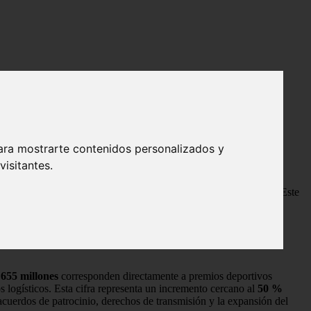
ara mostrarte contenidos personalizados y
isitantes.
 récord que la FIFA ha destinado a premiar a los participantes. Este
to en ediciones anteriores. A continuación, desglosamos cuánto
ciones nacionales.
,
655 millones
corresponden directamente a premios deportivos
 logísticos. Esta cifra representa un incremento cercano al
50 %
acuerdos de patrocinio, derechos de transmisión y la expansión del