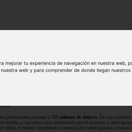
de la historia del fútbol
ltos de la historia del fútbol
ra mejorar tu experiencia de navegación en nuestra web, p
n nuestra web y para comprender de donde llegan nuestros v
o por su formato ampliado a 48 selecciones, sino también por las cifras
 con una bolsa de premios sin precedentes, superando con creces lo vis
 los fondos y qué impacto tiene esta inyección económica en las federa
ares
nes participantes asciende a
727 millones de dólares
. De esta cantidad
se destina a conceptos como preparación previa al torneo y otros apoyos
ue refleja el enorme crecimiento comercial del evento gracias a nuevos 