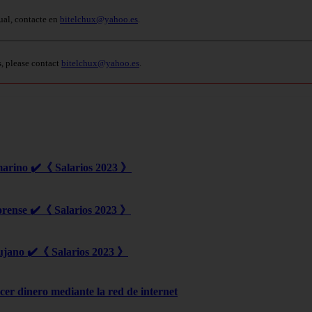
ual, contacte en
bitelchux@yahoo.es
.
s, please contact
bitelchux@yahoo.es
.
marino ✔️《 Salarios 2023 》
orense ✔️《 Salarios 2023 》
ujano ✔️《 Salarios 2023 》
er dinero mediante la red de internet