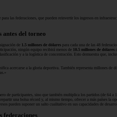
 para las federaciones, que pueden reinvertir los ingresos en infraestruc
 antes del torneo
asignación de
1.5 millones de dólares
para cada una de las 48 federacion
ticipación, ningún equipo recibirá menos de
10.5 millones de dólares
d
asificación y a la logística de concentración. Esto demuestra que, inclus
ifica acercarse a la gloria deportiva. También representa millones de dó
as.»
o de participantes, sino que también multiplica los partidos (de 64 a 10
 repartir una bolsa récord y, al mismo tiempo, ofrecer a más países la 
resos pueden suponer un salto cualitativo en sus capacidades de desarro
s federaciones