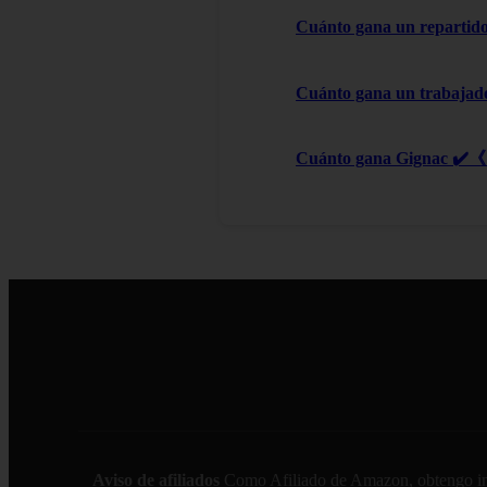
Cuánto gana un repartido
Cuánto gana un trabajad
Cuánto gana Gignac ✔️《 
Aviso de afiliados
Como Afiliado de Amazon, obtengo ingre