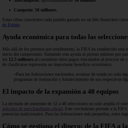
Subcampeón
: aproximadamente
30 millones
.
Campeón
:
50 millones
.
Estas cifras convierten cada partido ganado en un hito financiero clave
de Egipto
.
Ayuda económica para todas las selecciones
Más allá de los premios por rendimiento, la FIFA ha establecido una 
inicio del campeonato. Sumando esta ayuda al premio mínimo por par
los
12.5 millones
al considerar otros pagos vinculados al proceso de cl
de clasificarse representa un importante beneficio económico.
«Para las federaciones nacionales, avanzar de ronda no solo sign
programas de formación y fortalecimiento de sus respectivas lig
El impacto de la expansión a 48 equipos
La decisión de aumentar de 32 a 48 selecciones no solo amplía el númer
artículos de merchandising oficial
. Este crecimiento permite a la FIFA
potencias tradicionales. Para las federaciones más pequeñas, estos ing
Cómo se gestiona el dinero: de la FIFA a la