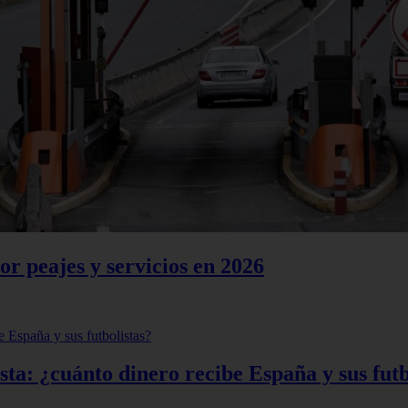
or peajes y servicios en 2026
ta: ¿cuánto dinero recibe España y sus futb