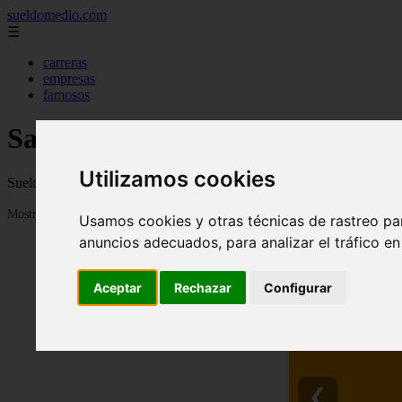
sueldomedio.com
☰
carreras
empresas
famosos
Salarios y Sueldos medios 2023
Utilizamos cookies
Sueldos medios por paises, provincias y profesiones en 2023
Mostrando 1 - 24 de 275 artículos
Usamos cookies y otras técnicas de rastreo pa
anuncios adecuados, para analizar el tráfico e
Aceptar
Rechazar
Configurar
❮