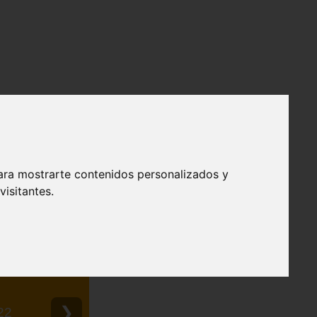
ara mostrarte contenidos personalizados y
isitantes.
❯
22