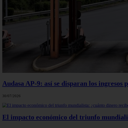
Audasa AP-9: así se disparan los ingresos p
30/07/2026
El impacto económico del triunfo mundialis