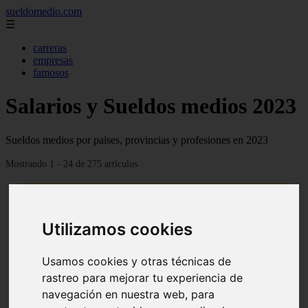
sueldomedio.com
☰
carreras
empresas
famosos
Salarios y Sueldos medios 2023
Sueldos medios por paises, provincias y profesiones en 2023
Mostrando 1 - 24 de 275 artículos
Utilizamos cookies
Usamos cookies y otras técnicas de
❮
❯
Sueldo medio en Goiania, Precios actualizados 2022
rastreo para mejorar tu experiencia de
navegación en nuestra web, para