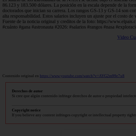
86.123 y 183.500 dólares. La posición en la escala depende de la for
doctorados que inician su carrera. Los rangos GS-13 y GS-14 son comu
alta responsabilidad. Estos salarios incluyen un ajuste por el costo d
Fuente de la noticia original y creditos de la foto: https://www.elpa
#cuánto #gana #astronauta #2026: #salarios #rangos #nasa #exploraci
Video Cuá
Contenido original en
https://www.youtube.com/watch?v=AYG2m99e7x8
Derechos de autor
Si cree que algún contenido infringe derechos de autor o propiedad intelect
Copyright notice
If you believe any content infringes copyright or intellectual property right