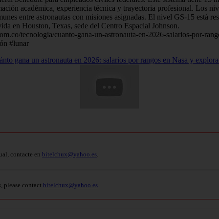
mación académica, experiencia técnica y trayectoria profesional. Los ni
nes entre astronautas con misiones asignadas. El nivel GS-15 está res
e vida en Houston, Texas, sede del Centro Espacial Johnson.
is.com.co/tecnologia/cuanto-gana-un-astronauta-en-2026-salarios-por-ra
ón #lunar
nto gana un astronauta en 2026: salarios por rangos en Nasa y explora
ual, contacte en
bitelchux@yahoo.es
.
s, please contact
bitelchux@yahoo.es
.