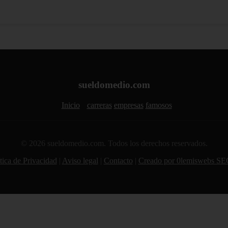
sueldomedio.com
Inicio
carreras
empresas
famosos
© 2026 sueldomedio.com. Todos los derechos reservados.
tica de Privacidad
|
Aviso legal
|
Contacto
|
Creado por 0lemiswebs SE