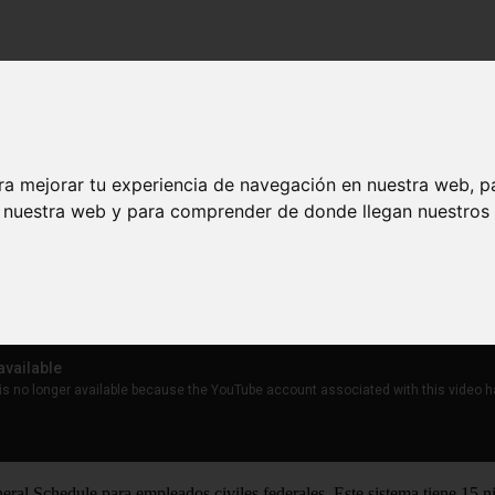
larios por rangos en Nasa y exploración lunar
ra mejorar tu experiencia de navegación en nuestra web, p
n nuestra web y para comprender de donde llegan nuestros v
salarios por rangos en Nasa y exploración l
eral Schedule para empleados civiles federales. Este sistema tiene 15 n