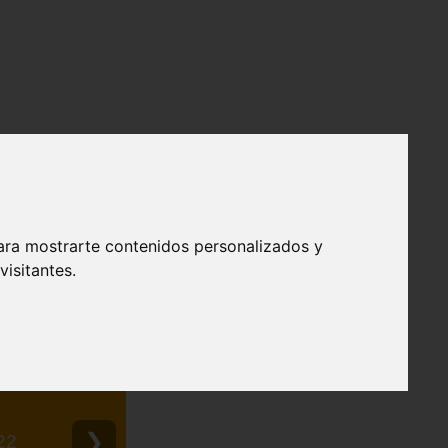
ara mostrarte contenidos personalizados y
isitantes.
❯
22