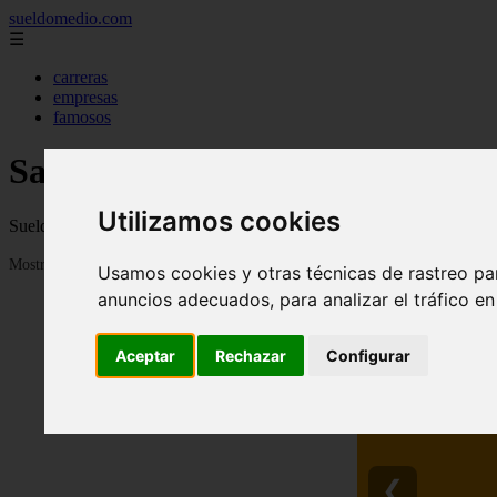
sueldomedio.com
☰
carreras
empresas
famosos
Salarios y Sueldos medios 2023
Utilizamos cookies
Sueldos medios por paises, provincias y profesiones en 2023
Mostrando 1 - 24 de 276 artículos
Usamos cookies y otras técnicas de rastreo pa
anuncios adecuados, para analizar el tráfico e
Aceptar
Rechazar
Configurar
❮