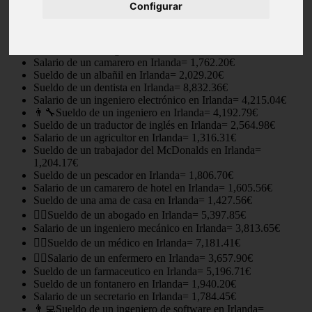
Configurar
Sueldo medio en Irlanda= 2,300.38€
Sueldo de un contable en Irlanda= 3,033.12€
Salario de un arquitecto en Irlanda= 3,613.40€
Sueldo de una canguro en Irlanda= 1,181.92€
Salario de un camarero en Irlanda= 1,762.20€
Sueldo de un albañil en Irlanda= 2,029.20€
Sueldo de un dentista en Irlanda= 8,832.36€
Salario de un ingeniero electrónico en Irlanda= 4,215.04€
👨‍🔧Sueldo de un ingeniero en Irlanda= 4,192.79€
Sueldo de un traductor de inglés en Irlanda= 2,564.98€
Salario de un agricultor en Irlanda= 1,316.31€
Sueldo de un trabajador del McDonalds en Irlanda=
1,204.17€
Sueldo de un pescador en Irlanda= 1,806.70€
Salario de un camarero de hotel en Irlanda= 1,605.56€
Sueldo de una ama de casa en Irlanda= 1,427.56€
👨‍⚖️Sueldo de un abogado en Irlanda= 5,397.85€
Salario de un ingeniero mecánico en Irlanda= 3,813.65€
👨‍⚕️Sueldo de un médico en Irlanda= 7,181.41€
👩‍⚕️Salario de un enfermero en Irlanda= 3,657.90€
Sueldo de un farmaceutico en Irlanda= 5,196.71€
Sueldo de un fontanero en Irlanda= 1,940.20€
Salario de un secretario en Irlanda= 1,784.45€
👨‍💻Sueldo de un ingeniero de software en Irlanda=