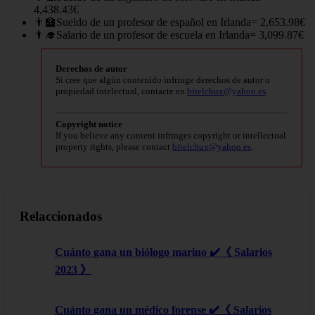
4,438.43€
👨‍🏫Sueldo de un profesor de español en Irlanda= 2,653.98€
👨‍🎓Salario de un profesor de escuela en Irlanda= 3,099.87€
Derechos de autor
Si cree que algún contenido infringe derechos de autor o
propiedad intelectual, contacte en
bitelchux@yahoo.es
.
Copyright notice
If you believe any content infringes copyright or intellectual
property rights, please contact
bitelchux@yahoo.es
.
Relaccionados
Cuánto gana un biólogo marino ✔️《 Salarios
2023 》
Cuánto gana un médico forense ✔️《 Salarios