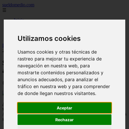
sueldomedio.com
☰
Inicio
carreras
empresas
famosos
Utilizamos cookies
Inicio
>
sueldos
>
Sueldo medio en Irlanda, Precios actualizados
2026
Usamos cookies y otras técnicas de
rastreo para mejorar tu experiencia de
Sueldo medio en Irlanda, Precios
navegación en nuestra web, para
actualizados 2026
mostrarte contenidos personalizados y
anuncios adecuados, para analizar el
📅 04/09/2025
tráfico en nuestra web y para comprender
de donde llegan nuestros visitantes.
¿Estas pensando en
trabajar en Irlanda (Irlanda)
y te gustaría
Aceptar
saber los sueldos mensuales de diferentes profesiones?
Aquí te mostramos cuanto es el
salario medio en Irlanda
y muchos
sueldos más:
Rechazar
Salario mínimo en Irlanda= 1,656.00€