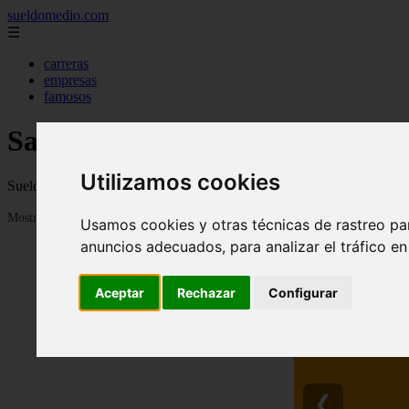
sueldomedio.com
☰
carreras
empresas
famosos
Salarios y Sueldos medios 2023
Utilizamos cookies
Sueldos medios por paises, provincias y profesiones en 2023
Mostrando 1 - 24 de 276 artículos
Usamos cookies y otras técnicas de rastreo pa
anuncios adecuados, para analizar el tráfico e
Aceptar
Rechazar
Configurar
❮