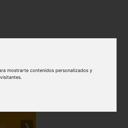
ara mostrarte contenidos personalizados y
isitantes.
❯
22